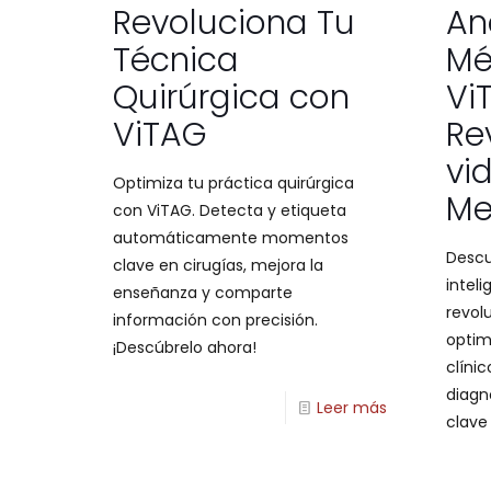
Revoluciona Tu
An
Técnica
Mé
Quirúrgica con
Vi
ViTAG
Re
vi
Optimiza tu práctica quirúrgica
Me
con ViTAG. Detecta y etiqueta
automáticamente momentos
Descu
clave en cirugías, mejora la
inteli
enseñanza y comparte
revol
información con precisión.
optim
¡Descúbrelo ahora!
clíni
diagn
Leer más
clave 