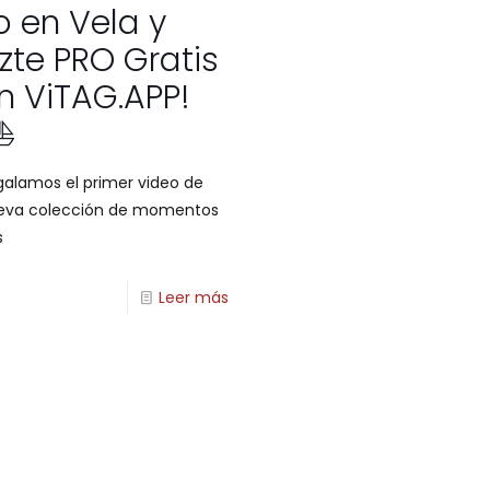
o en Vela y
zte PRO Gratis
n ViTAG.APP!
⛵
galamos el primer video de
eva colección de momentos
s
Leer más