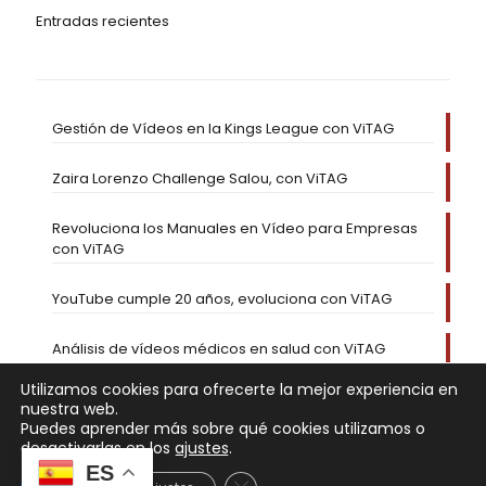
Entradas recientes
Gestión de Vídeos en la Kings League con ViTAG
Zaira Lorenzo Challenge Salou, con ViTAG
Revoluciona los Manuales en Vídeo para Empresas
con ViTAG
YouTube cumple 20 años, evoluciona con ViTAG
Análisis de vídeos médicos en salud con ViTAG
Utilizamos cookies para ofrecerte la mejor experiencia en
nuestra web.
Puedes aprender más sobre qué cookies utilizamos o
desactivarlas en los
ajustes
.
ES
Cerrar el banner de cookies RGP