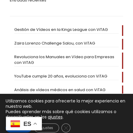
Entradas recientes
Gestión de Vídeos en la Kings League con ViTAG
Zaira Lorenzo Challenge Salou, con ViTAG
Revoluciona los Manuales en Vídeo para Empresas
con ViTAG
YouTube cumple 20 años, evoluciona con ViTAG
Análisis de vídeos médicos en salud con ViTAG
Utilizamos cookies para ofrecerte la mejor experiencia en
nuestra web.
Puedes aprender más sobre qué cookies utilizamos o
desactivarlas en los
ajustes
.
ES
Cerrar el banner de cookies RGP
Aceptar
Ajustes