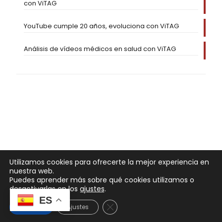
con ViTAG
YouTube cumple 20 años, evoluciona con ViTAG
Análisis de vídeos médicos en salud con ViTAG
Utilizamos cookies para ofrecerte la mejor experiencia en
nuestra web.
Puedes aprender más sobre qué cookies utilizamos o
desactivarlas en los
ajustes
.
ES
Cerrar el banner de cookies RGP
Aceptar
Ajustes