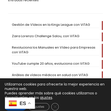
Entradas recientes
Gestión de Vídeos en la Kings League con ViTAG
Zaira Lorenzo Challenge Salou, con ViTAG
Revoluciona los Manuales en Vídeo para Empresas
con ViTAG
YouTube cumple 20 años, evoluciona con ViTAG
Análisis de vídeos médicos en salud con ViTAG
Utilizamos cookies para ofrecerte la mejor experiencia en
nuestra web.
Puedes aprender más sobre qué cookies utilizamos o
desactivarlas en los
ajustes
.
ES
Cerrar el banner de cookies RGP
Aceptar
Ajustes