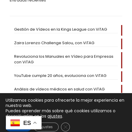
Entradas recientes
Gestión de Vídeos en la Kings League con ViTAG
Zaira Lorenzo Challenge Salou, con ViTAG
Revoluciona los Manuales en Vídeo para Empresas
con ViTAG
YouTube cumple 20 años, evoluciona con ViTAG
Análisis de vídeos médicos en salud con ViTAG
Utilizamos cookies para ofrecerte la mejor experiencia en
nuestra web.
Puedes aprender más sobre qué cookies utilizamos o
desactivarlas en los
ajustes
.
ES
Cerrar el banner de cookies RGP
Aceptar
Ajustes