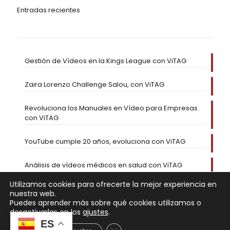
Entradas recientes
Gestión de Vídeos en la Kings League con ViTAG
Zaira Lorenzo Challenge Salou, con ViTAG
Revoluciona los Manuales en Vídeo para Empresas
con ViTAG
YouTube cumple 20 años, evoluciona con ViTAG
Análisis de vídeos médicos en salud con ViTAG
Utilizamos cookies para ofrecerte la mejor experiencia en
nuestra web.
Puedes aprender más sobre qué cookies utilizamos o
desactivarlas en los
ajustes
.
ES
Cerrar el banner de cookies RGP