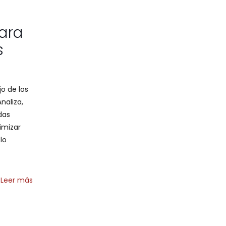
ara
s
jo de los
naliza,
das
imizar
lo
Leer más