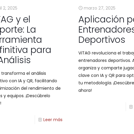
il 2, 2025
marzo 27, 2025
TAG y el
Aplicación p
porte: La
Entrenadore
rramienta
Deportivos
finitiva para
ViTAG revoluciona el traba
Análisis
entrenadores deportivos. A
organiza y comparte juga
 transforma el análisis
clave con IA y QR para opt
ivo con IA y QR, facilitando
tu metodología. ¡Descúbre
timización del rendimiento de
ahora!
as y equipos. ¡Descúbrelo
!
Leer más