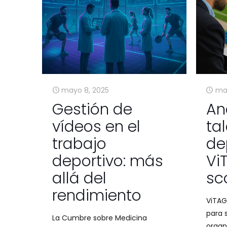
mayo 8, 2025
may
Gestión de
An
vídeos en el
ta
trabajo
de
deportivo: más
Vi
allá del
sc
rendimiento
ViTAG
para 
La Cumbre sobre Medicina
organi