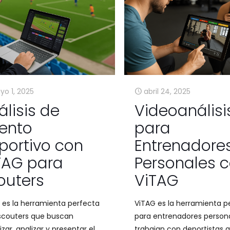
o 1, 2025
abril 24, 2025
álisis de
Videoanálisi
lento
para
portivo con
Entrenadore
TAG para
Personales 
outers
ViTAG
 es la herramienta perfecta
ViTAG es la herramienta p
scouters que buscan
para entrenadores person
zar, analizar y presentar el
trabajan con deportistas 