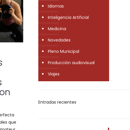
Idiomas
Inteligencia Artificial
Medicina
Novedades
Pleno Municipal
s
Producción audiovisual
Viajes
s
con
Entradas recientes
erfecta
ales que
amateur.