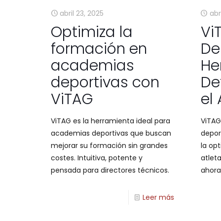
abril 23, 2025
abr
Optimiza la
Vi
formación en
De
academias
He
deportivas con
De
ViTAG
el 
ViTAG es la herramienta ideal para
ViTAG
academias deportivas que buscan
deport
mejorar su formación sin grandes
la op
costes. Intuitiva, potente y
atlet
pensada para directores técnicos.
ahora
Leer más