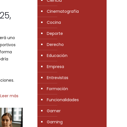
Ciencia
Cinematografía
25,
Cocina
Deporte
será uno
Derecho
portivos
 forma
Educación
odría
Empresa
Entrevistas
iciones.
Formación
Leer más
Funcionalidades
Gamer
Gaming