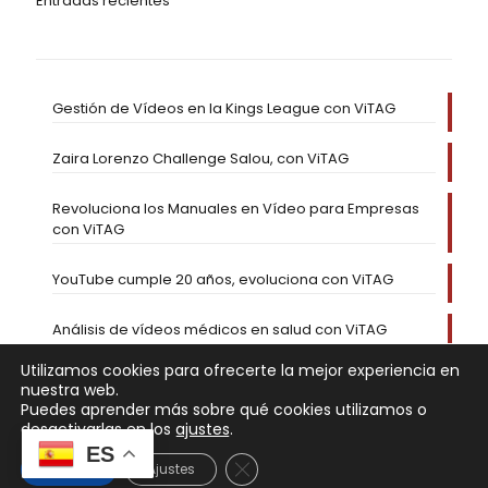
Entradas recientes
Gestión de Vídeos en la Kings League con ViTAG
Zaira Lorenzo Challenge Salou, con ViTAG
Revoluciona los Manuales en Vídeo para Empresas
con ViTAG
YouTube cumple 20 años, evoluciona con ViTAG
Análisis de vídeos médicos en salud con ViTAG
Utilizamos cookies para ofrecerte la mejor experiencia en
nuestra web.
Puedes aprender más sobre qué cookies utilizamos o
desactivarlas en los
ajustes
.
ES
Cerrar el banner de cookies RGP
Aceptar
Ajustes