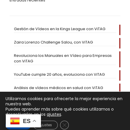
Entradas recientes
Gestión de Vídeos en la Kings League con ViTAG
Zaira Lorenzo Challenge Salou, con ViTAG
Revoluciona los Manuales en Vídeo para Empresas
con ViTAG
YouTube cumple 20 años, evoluciona con ViTAG
Análisis de vídeos médicos en salud con ViTAG
Utilizamos cookies para ofrecerte la mejor experiencia en
nuestra web.
Puedes aprender más sobre qué cookies utilizamos o
desactivarlas en los
ajustes
.
ES
Cerrar el banner de cookies RGP
Aceptar
Ajustes