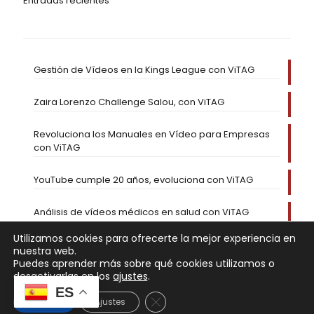
Entradas recientes
Gestión de Vídeos en la Kings League con ViTAG
Zaira Lorenzo Challenge Salou, con ViTAG
Revoluciona los Manuales en Vídeo para Empresas
con ViTAG
YouTube cumple 20 años, evoluciona con ViTAG
Análisis de vídeos médicos en salud con ViTAG
Utilizamos cookies para ofrecerte la mejor experiencia en
nuestra web.
Puedes aprender más sobre qué cookies utilizamos o
desactivarlas en los
ajustes
.
ES
Cerrar el banner de cookies RGP
Aceptar
Ajustes