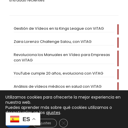
Entradas recientes
Gestión de Vídeos en la Kings League con ViTAG
Zaira Lorenzo Challenge Salou, con ViTAG
Revoluciona los Manuales en Vídeo para Empresas
con ViTAG
YouTube cumple 20 años, evoluciona con ViTAG
Análisis de vídeos médicos en salud con ViTAG
Utilizamos cookies para ofrecerte la mejor experiencia en
nuestra web.
Puedes aprender más sobre qué cookies utilizamos o
desactivarlas en los
ajustes
.
ES
Cerrar el banner de cookies RGP
Aceptar
Ajustes