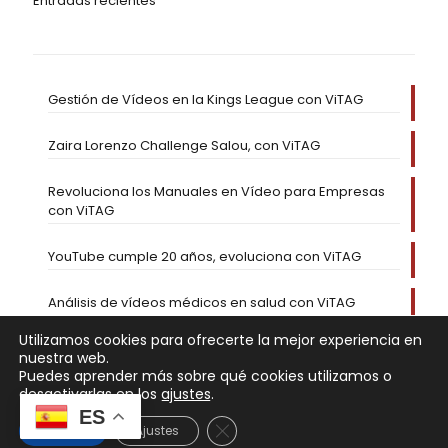
Entradas recientes
Gestión de Vídeos en la Kings League con ViTAG
Zaira Lorenzo Challenge Salou, con ViTAG
Revoluciona los Manuales en Vídeo para Empresas
con ViTAG
YouTube cumple 20 años, evoluciona con ViTAG
Análisis de vídeos médicos en salud con ViTAG
Utilizamos cookies para ofrecerte la mejor experiencia en
nuestra web.
Puedes aprender más sobre qué cookies utilizamos o
desactivarlas en los
ajustes
.
ES
Cerrar el banner de cookies RGP
Aceptar
Ajustes