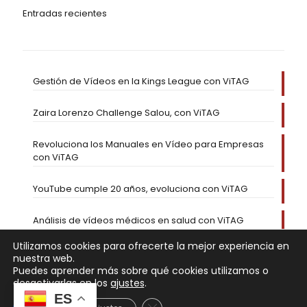
Entradas recientes
Gestión de Vídeos en la Kings League con ViTAG
Zaira Lorenzo Challenge Salou, con ViTAG
Revoluciona los Manuales en Vídeo para Empresas
con ViTAG
YouTube cumple 20 años, evoluciona con ViTAG
Análisis de vídeos médicos en salud con ViTAG
Utilizamos cookies para ofrecerte la mejor experiencia en
nuestra web.
Puedes aprender más sobre qué cookies utilizamos o
desactivarlas en los
ajustes
.
ES
Cerrar el banner de cookies RGP