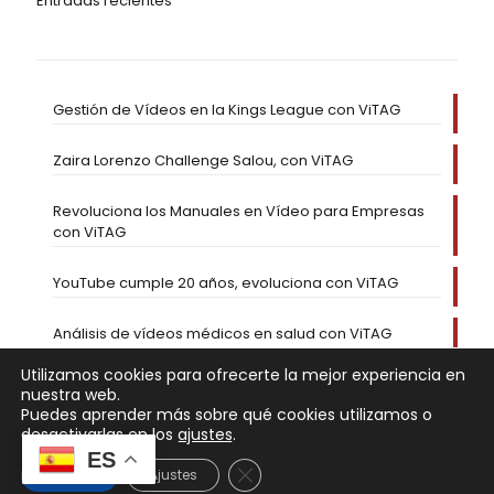
Entradas recientes
Gestión de Vídeos en la Kings League con ViTAG
Zaira Lorenzo Challenge Salou, con ViTAG
Revoluciona los Manuales en Vídeo para Empresas
con ViTAG
YouTube cumple 20 años, evoluciona con ViTAG
Análisis de vídeos médicos en salud con ViTAG
Utilizamos cookies para ofrecerte la mejor experiencia en
nuestra web.
Puedes aprender más sobre qué cookies utilizamos o
desactivarlas en los
ajustes
.
ES
Cerrar el banner de cookies RGP
Aceptar
Ajustes