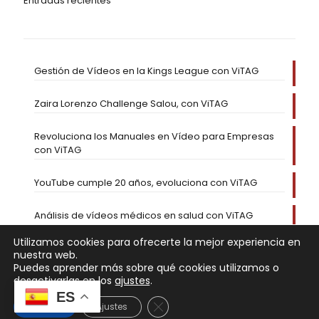
Entradas recientes
Gestión de Vídeos en la Kings League con ViTAG
Zaira Lorenzo Challenge Salou, con ViTAG
Revoluciona los Manuales en Vídeo para Empresas
con ViTAG
YouTube cumple 20 años, evoluciona con ViTAG
Análisis de vídeos médicos en salud con ViTAG
Utilizamos cookies para ofrecerte la mejor experiencia en
nuestra web.
Puedes aprender más sobre qué cookies utilizamos o
desactivarlas en los
ajustes
.
ES
Cerrar el banner de cookies RGP
Aceptar
Ajustes