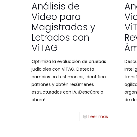
Análisis de
An
Video para
Vi
Magistrados y
Vi
Letrados con
Re
ViTAG
Ám
Optimiza la evaluación de pruebas
Descu
judiciales con ViTAG. Detecta
inteli
cambios en testimonios, identifica
trans
patrones y obtén resúmenes
agiliz
estructurados con IA. ¡Descúbrelo
organ
ahora!
de dec
Leer más