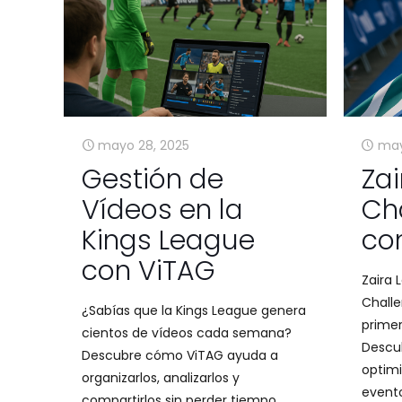
mayo 28, 2025
may
Gestión de
Zai
Vídeos en la
Ch
Kings League
co
con ViTAG
Zaira 
Challe
¿Sabías que la Kings League genera
primer
cientos de vídeos cada semana?
Descu
Descubre cómo ViTAG ayuda a
optimi
organizarlos, analizarlos y
event
compartirlos sin perder tiempo.