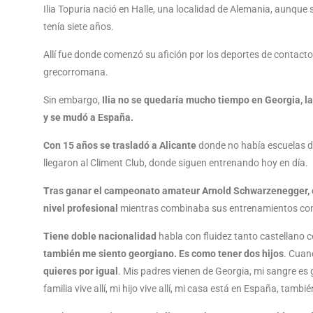
Ilia Topuria nació en Halle, una localidad de Alemania, aunqu
tenía siete años.
Allí fue donde comenzó su afición por los deportes de contact
grecorromana.
Sin embargo,
Ilia no se quedaría mucho tiempo en Georgia, la 
y se mudó a España.
Con 15 años se trasladó a Alicante
donde no había escuelas d
llegaron al Climent Club, donde siguen entrenando hoy en día.
Tras ganar el campeonato amateur Arnold Schwarzenegger, el 
nivel profesional
mientras combinaba sus entrenamientos con 
Tiene doble nacionalidad
habla con fluidez tanto castellano 
también me siento georgiano. Es como tener dos hijos
. Cuan
quieres por igual
. Mis padres vienen de Georgia, mi sangre es 
familia vive allí, mi hijo vive allí, mi casa está en España, tam