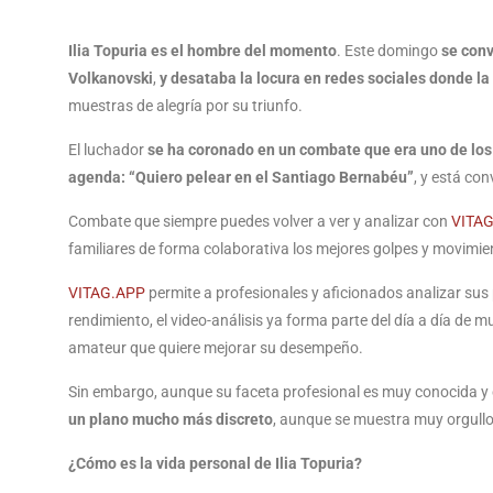
Ilia Topuria es el hombre del momento
. Este domingo
se conv
Volkanovski
,
y desataba la locura en redes sociales donde l
muestras de alegría por su triunfo.
El luchador
se ha coronado en un combate que era uno de lo
agenda: “Quiero pelear en el Santiago Bernabéu”
, y está co
Combate que siempre puedes volver a ver y analizar con
VITA
familiares de forma colaborativa los mejores golpes y movimie
VITAG.APP
permite a profesionales y aficionados analizar sus 
rendimiento, el video-análisis ya forma parte del día a día de
amateur que quiere mejorar su desempeño.
Sin embargo, aunque su faceta profesional es muy conocida y 
un plano mucho más discreto
, aunque se muestra muy orgullo
¿Cómo es la vida personal de Ilia Topuria?