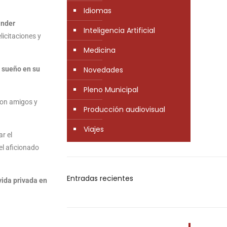
Idiomas
ander
Inteligencia Artificial
licitaciones y
Medicina
Novedades
o sueño en su
Pleno Municipal
con amigos y
Producción audiovisual
Viajes
r el
el aficionado
Entradas recientes
vida privada en