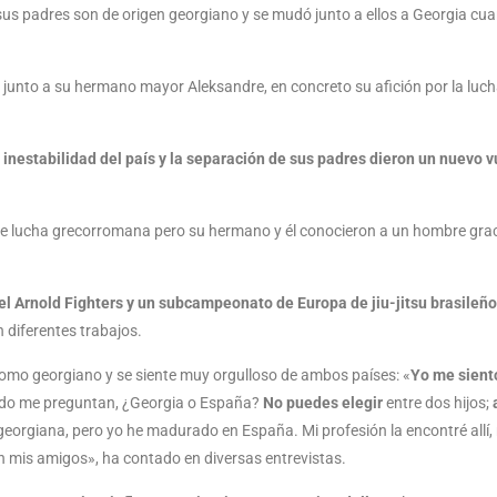
e sus padres son de origen georgiano y se mudó junto a ellos a Georgia c
o junto a su hermano mayor Aleksandre, en concreto su afición por la luc
inestabilidad del país y la separación de sus padres dieron un nuevo v
e lucha grecorromana pero su hermano y él conocieron a un hombre grac
Arnold Fighters y un subcampeonato de Europa de jiu-jitsu brasileño, 
diferentes trabajos.
como georgiano y se siente muy orgulloso de ambos países: «
Yo me sient
do me preguntan, ¿Georgia o España?
No puedes elegir
entre dos hijos;
georgiana, pero yo he madurado en España. Mi profesión la encontré allí, 
bién mis amigos», ha contado en diversas entrevistas.