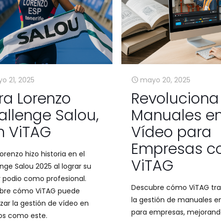
o 21, 2025
mayo 20, 2025
ra Lorenzo
Revoluciona
allenge Salou,
Manuales e
n ViTAG
Vídeo para
Empresas c
Lorenzo hizo historia en el
ViTAG
nge Salou 2025 al lograr su
 podio como profesional.
Descubre cómo ViTAG tr
bre cómo ViTAG puede
la gestión de manuales e
zar la gestión de vídeo en
para empresas, mejorand
os como este.