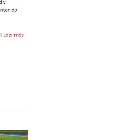
d y
ontenido
Leer más