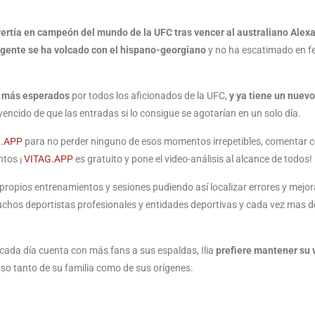
ertía en campeón del mundo de la UFC tras vencer al australiano Alex
a gente se ha volcado con el hispano-georgiano
y no ha escatimado en fe
s más esperados
por todos los aficionados de la UFC,
y ya tiene un nuev
nvencido de que las entradas si lo consigue se agotarían en un solo día.
G.APP
para no perder ninguno de esos momentos irrepetibles, comentar 
ntos ¡
VITAG.APP
es gratuito y pone el video-análisis al alcance de todos!
propios entrenamientos y sesiones pudiendo así localizar errores y mejora
 muchos deportistas profesionales y entidades deportivas y cada vez mas d
cada día cuenta con más fans a sus espaldas, Ilia
prefiere mantener su 
so tanto de su familia como de sus orígenes.