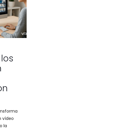
 los
n
on
ansforma
n vídeo
o la