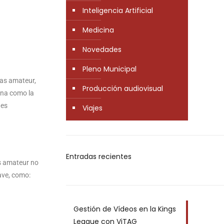
Inteligencia Artificial
Medicina
Novedades
Pleno Municipal
tas amateur,
Producción audiovisual
ona como la
nes
Viajes
Entradas recientes
as amateur no
ave, como:
Gestión de Vídeos en la Kings
League con ViTAG