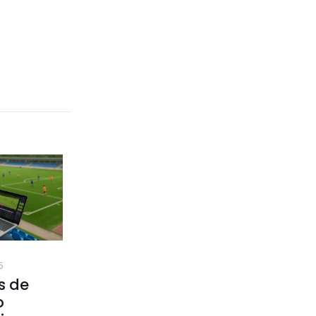
5
s de
o