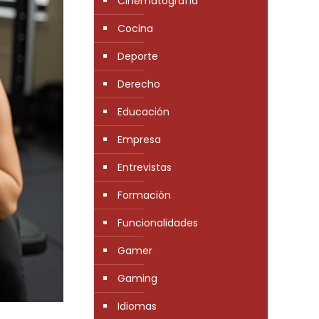
Cinematografía
Cocina
Deporte
Derecho
Educación
Empresa
Entrevistas
Formación
Funcionalidades
Gamer
Gaming
Idiomas