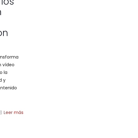
 los
n
on
ansforma
n vídeo
o la
d y
ontenido
Leer más