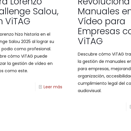
ra Lorenzo
Revoluciona
allenge Salou,
Manuales e
n ViTAG
Vídeo para
Empresas c
Lorenzo hizo historia en el
ViTAG
nge Salou 2025 al lograr su
 podio como profesional.
Descubre cómo ViTAG tr
bre cómo ViTAG puede
la gestión de manuales e
zar la gestión de vídeo en
para empresas, mejorand
os como este.
organización, accesibilida
cumplimiento legal del c
Leer más
audiovisual.