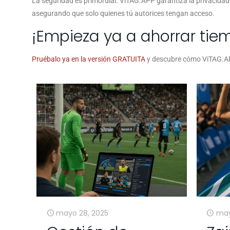
La seguridad es primordial. ViTAG.APP garantiza la privacidad
asegurando que solo quienes tú autorices tengan acceso.
¡Empieza ya a ahorrar tie
Pruébalo ya en la versión GRATUITA
y descubre cómo ViTAG.
mayo 28, 2025
may