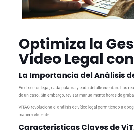
Optimiza la Ges
Vídeo Legal co
La Importancia del Análisis d
En el sector legal, cada palabra y cada detalle cuentan. Las re
de un caso. Sin embargo, revisar manualmente horas de grabac
ViTAG revoluciona el análisis de vídeo legal permitiendo a abo
manera eficiente.
Características Claves de ViT