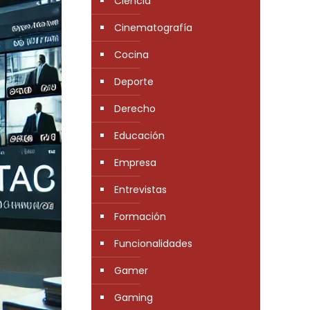
Ciencia
Cinematografía
Cocina
Deporte
Derecho
Educación
Empresa
Entrevistas
Formación
Funcionalidades
Gamer
Gaming