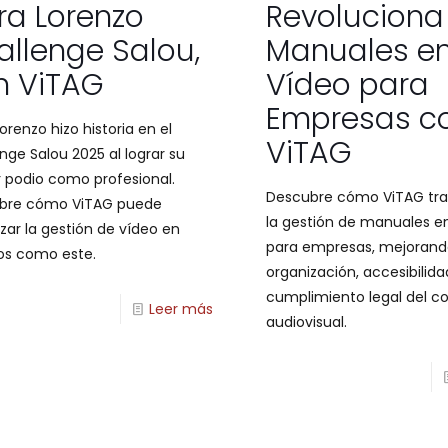
ra Lorenzo
Revoluciona
allenge Salou,
Manuales e
n ViTAG
Vídeo para
Empresas c
Lorenzo hizo historia en el
ViTAG
nge Salou 2025 al lograr su
 podio como profesional.
Descubre cómo ViTAG tr
bre cómo ViTAG puede
la gestión de manuales e
zar la gestión de vídeo en
para empresas, mejorand
os como este.
organización, accesibilida
cumplimiento legal del c
Leer más
audiovisual.