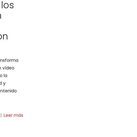
 los
n
on
ansforma
n vídeo
o la
d y
ontenido
Leer más