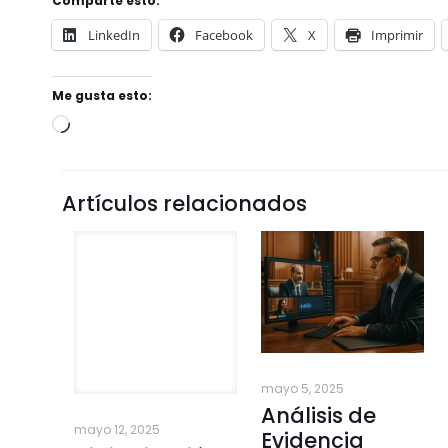
Comparte esto:
LinkedIn
Facebook
X
Imprimir
Me gusta esto:
Artículos relacionados
mayo 12, 2025
mayo 5, 2025
Digitalización
Análisis de
justicia
Evidencia